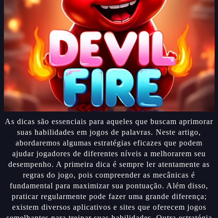
As dicas são essenciais para aqueles que buscam aprimorar
suas habilidades em jogos de palavras. Neste artigo,
abordaremos algumas estratégias eficazes que podem
ajudar jogadores de diferentes níveis a melhorarem seu
desempenho. A primeira dica é sempre ler atentamente as
regras do jogo, pois compreender as mecânicas é
fundamental para maximizar sua pontuação. Além disso,
praticar regularmente pode fazer uma grande diferença;
existem diversos aplicativos e sites que oferecem jogos
semelhantes para treinar suas habilidades. Outra estratégia