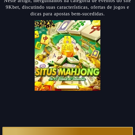
Neste artigo, mergulhamos na categoria de eventos do site
9Kbet, discutindo suas características, ofertas de jogos e
dicas para apostas bem-sucedidas.