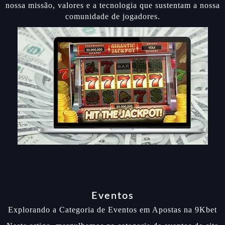
nossa missão, valores e a tecnologia que sustentam a nossa
comunidade de jogadores.
Eventos
Explorando a Categoria de Eventos em Apostas na 9Kbet