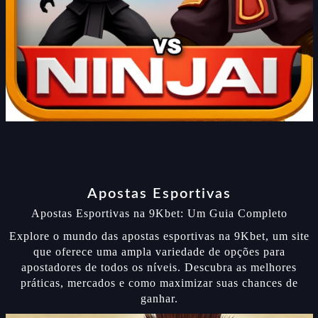
Apostas Esportivas
Apostas Esportivas na 9Kbet: Um Guia Completo
Explore o mundo das apostas esportivas na 9Kbet, um site
que oferece uma ampla variedade de opções para
apostadores de todos os níveis. Descubra as melhores
práticas, mercados e como maximizar suas chances de
ganhar.