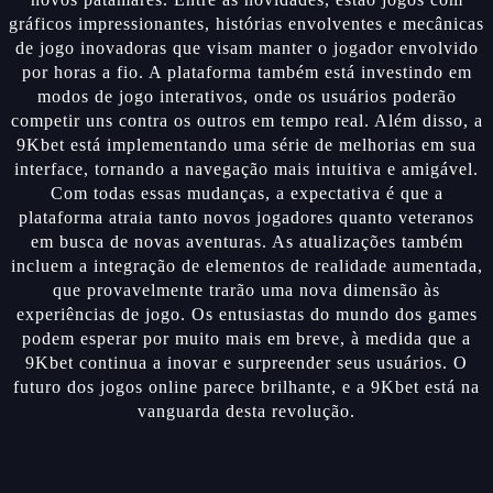
gráficos impressionantes, histórias envolventes e mecânicas
de jogo inovadoras que visam manter o jogador envolvido
por horas a fio. A plataforma também está investindo em
modos de jogo interativos, onde os usuários poderão
competir uns contra os outros em tempo real. Além disso, a
9Kbet está implementando uma série de melhorias em sua
interface, tornando a navegação mais intuitiva e amigável.
Com todas essas mudanças, a expectativa é que a
plataforma atraia tanto novos jogadores quanto veteranos
em busca de novas aventuras. As atualizações também
incluem a integração de elementos de realidade aumentada,
que provavelmente trarão uma nova dimensão às
experiências de jogo. Os entusiastas do mundo dos games
podem esperar por muito mais em breve, à medida que a
9Kbet continua a inovar e surpreender seus usuários. O
futuro dos jogos online parece brilhante, e a 9Kbet está na
vanguarda desta revolução.