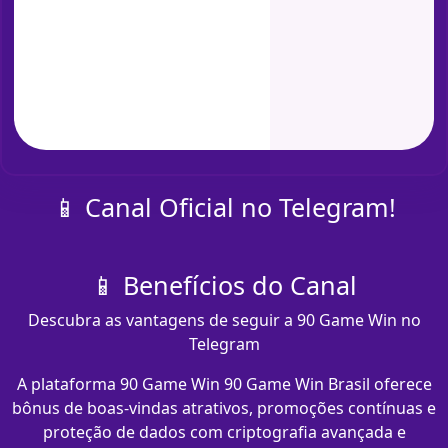
📱 Canal Oficial no Telegram!
📱 Benefícios do Canal
Descubra as vantagens de seguir a 90 Game Win no
Telegram
A plataforma 90 Game Win 90 Game Win Brasil oferece
bônus de boas-vindas atrativos, promoções contínuas e
proteção de dados com criptografia avançada e