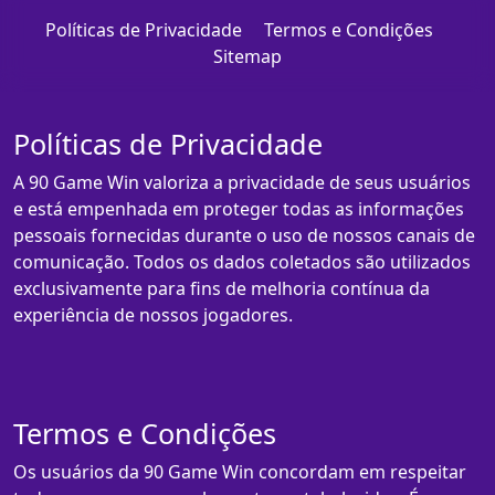
Políticas de Privacidade
Termos e Condições
Sitemap
Políticas de Privacidade
A 90 Game Win valoriza a privacidade de seus usuários
e está empenhada em proteger todas as informações
pessoais fornecidas durante o uso de nossos canais de
comunicação. Todos os dados coletados são utilizados
exclusivamente para fins de melhoria contínua da
experiência de nossos jogadores.
Termos e Condições
Os usuários da 90 Game Win concordam em respeitar