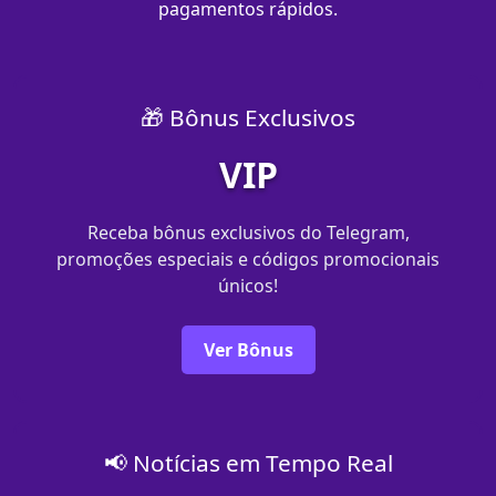
pagamentos rápidos.
🎁 Bônus Exclusivos
VIP
Receba bônus exclusivos do Telegram,
promoções especiais e códigos promocionais
únicos!
Ver Bônus
📢 Notícias em Tempo Real