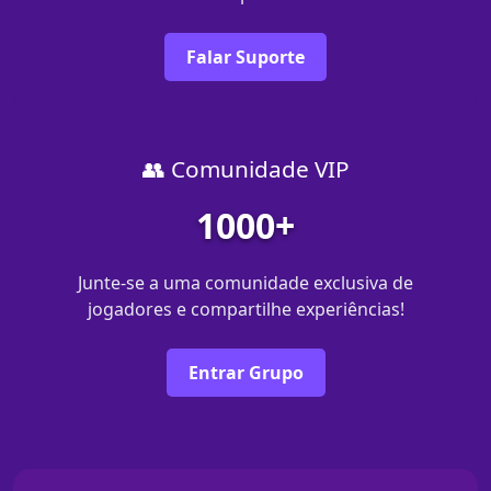
Falar Suporte
👥 Comunidade VIP
1000+
Junte-se a uma comunidade exclusiva de
jogadores e compartilhe experiências!
Entrar Grupo