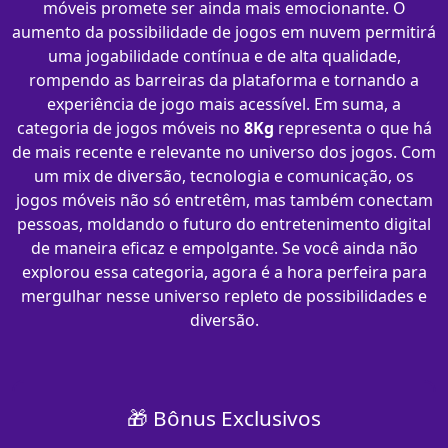
móveis promete ser ainda mais emocionante. O
aumento da possibilidade de jogos em nuvem permitirá
uma jogabilidade contínua e de alta qualidade,
rompendo as barreiras da plataforma e tornando a
experiência de jogo mais acessível. Em suma, a
categoria de jogos móveis no
8Kg
representa o que há
de mais recente e relevante no universo dos jogos. Com
um mix de diversão, tecnologia e comunicação, os
jogos móveis não só entretêm, mas também conectam
pessoas, moldando o futuro do entretenimento digital
de maneira eficaz e empolgante. Se você ainda não
explorou essa categoria, agora é a hora perfeira para
mergulhar nesse universo repleto de possibilidades e
diversão.
🎁 Bônus Exclusivos