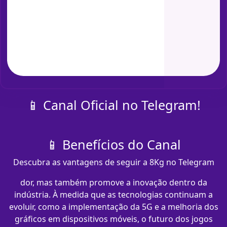
📱 Canal Oficial no Telegram!
📱 Benefícios do Canal
Descubra as vantagens de seguir a 8Kg no Telegram
dor, mas também promove a inovação dentro da
indústria. À medida que as tecnologias continuam a
evoluir, como a implementação da 5G e a melhoria dos
gráficos em dispositivos móveis, o futuro dos jogos