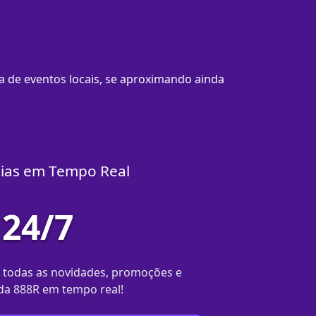
a de eventos locais, se aproximando ainda
cias em Tempo Real
24/7
e todas as novidades, promoções e
da 888R em tempo real!