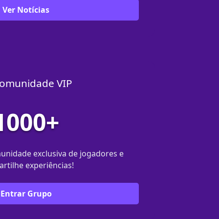
Ver Notícias
Comunidade VIP
1000+
unidade exclusiva de jogadores e
rtilhe experiências!
Entrar Grupo