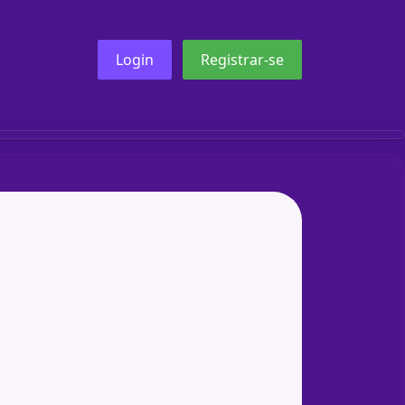
Login
Registrar-se