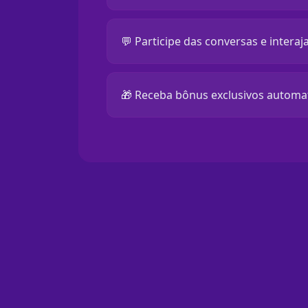
💬 Participe das conversas e interaj
🎁 Receba bônus exclusivos autom