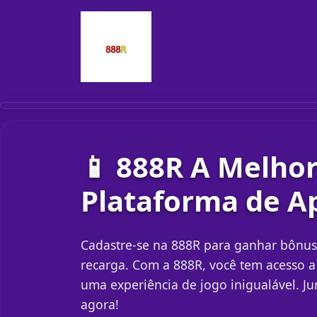
📱 888R A Melho
Plataforma de A
Cadastre-se na 888R para ganhar bônus
recarga. Com a 888R, você tem acesso a
uma experiência de jogo inigualável. J
agora!