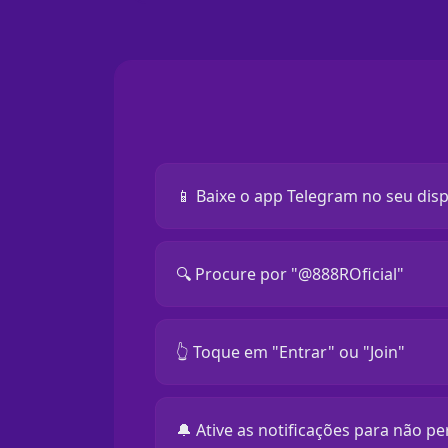
📱 Baixe o app Telegram no seu disp
🔍 Procure por "@888ROficial"
👆 Toque em "Entrar" ou "Join"
🔔 Ative as notificações para não p