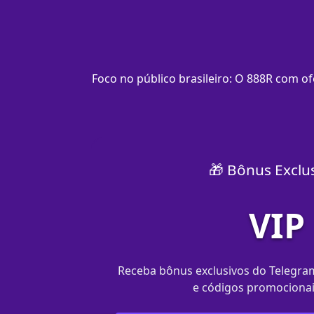
Foco no público brasileiro: O 888R com​ 
🎁 Bônus Exclu
VIP
Receba bônus exclusivos do Telegra
e códigos promocionai