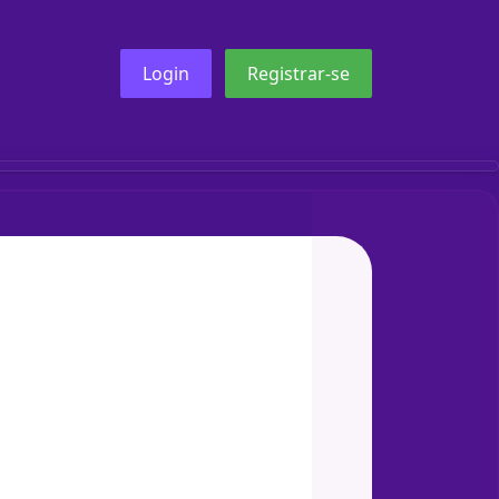
Login
Registrar-se