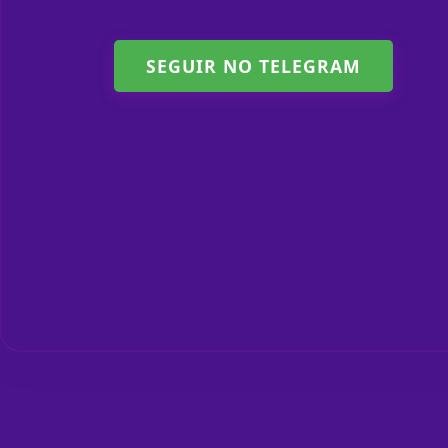
SEGUIR NO TELEGRAM