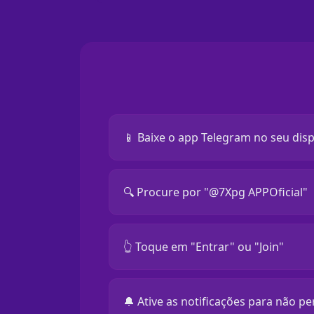
📱 Baixe o app Telegram no seu disp
🔍 Procure por "@7Xpg APPOficial"
👆 Toque em "Entrar" ou "Join"
🔔 Ative as notificações para não p