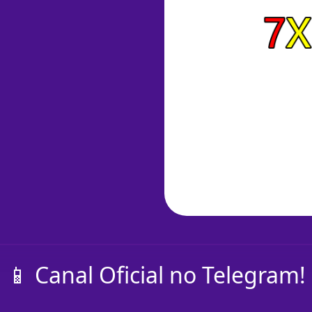
📱 Canal Oficial no Telegram!