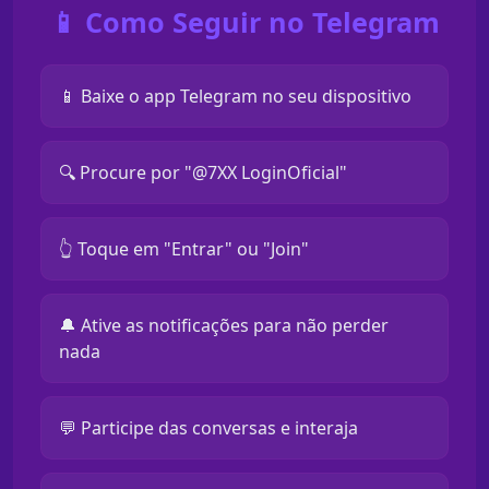
📱 Como Seguir no Telegram
📱 Baixe o app Telegram no seu dispositivo
🔍 Procure por "@7XX LoginOficial"
👆 Toque em "Entrar" ou "Join"
🔔 Ative as notificações para não perder
nada
💬 Participe das conversas e interaja