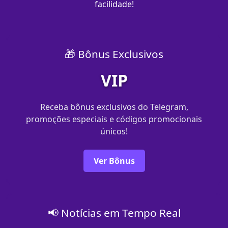
facilidade!
🎁 Bônus Exclusivos
VIP
Receba bônus exclusivos do Telegram,
promoções especiais e códigos promocionais
únicos!
Ver Bônus
📢 Notícias em Tempo Real