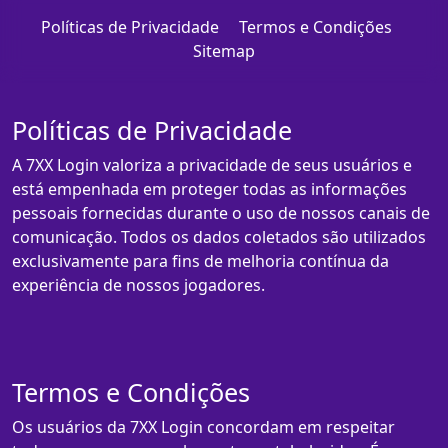
Políticas de Privacidade
Termos e Condições
Sitemap
Políticas de Privacidade
A 7XX Login valoriza a privacidade de seus usuários e
está empenhada em proteger todas as informações
pessoais fornecidas durante o uso de nossos canais de
comunicação. Todos os dados coletados são utilizados
exclusivamente para fins de melhoria contínua da
experiência de nossos jogadores.
Termos e Condições
Os usuários da 7XX Login concordam em respeitar