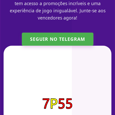
tem acesso a promoções incríveis e uma
experiência de jogo inigualável. Junte-se aos
vencedores agora!
SEGUIR NO TELEGRAM