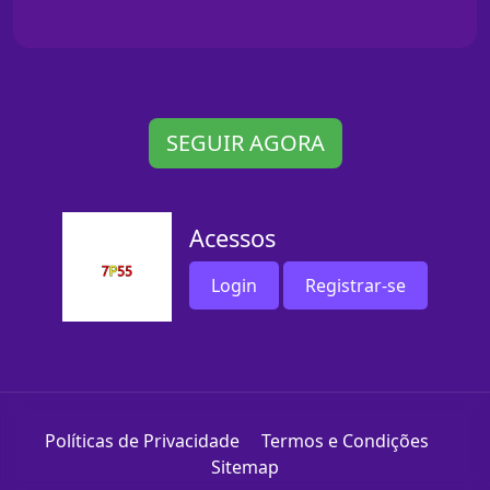
SEGUIR AGORA
Acessos
Login
Registrar-se
Políticas de Privacidade
Termos e Condições
Sitemap