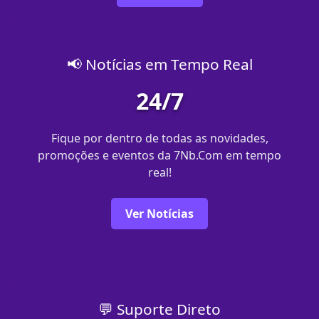
📢 Notícias em Tempo Real
24/7
Fique por dentro de todas as novidades,
promoções e eventos da 7Nb.Com em tempo
real!
Ver Notícias
💬 Suporte Direto