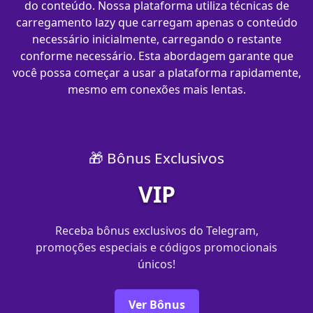
do conteúdo. Nossa plataforma utiliza técnicas de
carregamento lazy que carregam apenas o conteúdo
necessário inicialmente, carregando o restante
conforme necessário. Esta abordagem garante que
você possa começar a usar a plataforma rapidamente,
mesmo em conexões mais lentas.
🎁 Bônus Exclusivos
VIP
Receba bônus exclusivos do Telegram,
promoções especiais e códigos promocionais
únicos!
Ver Bônus