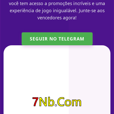
você tem acesso a promoções incríveis e uma
experiência de jogo inigualável. Junte-se aos
vencedores agora!
SEGUIR NO TELEGRAM