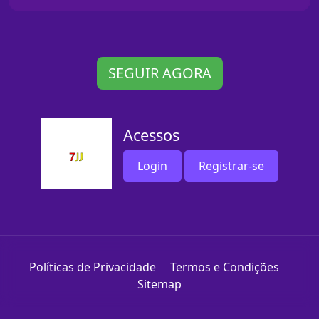
SEGUIR AGORA
Acessos
Login
Registrar-se
Políticas de Privacidade
Termos e Condições
Sitemap