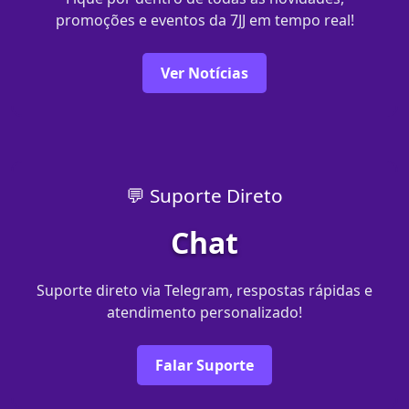
promoções e eventos da 7JJ em tempo real!
Ver Notícias
💬 Suporte Direto
Chat
Suporte direto via Telegram, respostas rápidas e
atendimento personalizado!
Falar Suporte