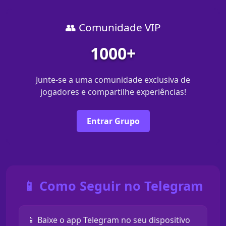
👥 Comunidade VIP
1000+
Junte-se a uma comunidade exclusiva de
jogadores e compartilhe experiências!
Entrar Grupo
📱 Como Seguir no Telegram
📱 Baixe o app Telegram no seu dispositivo