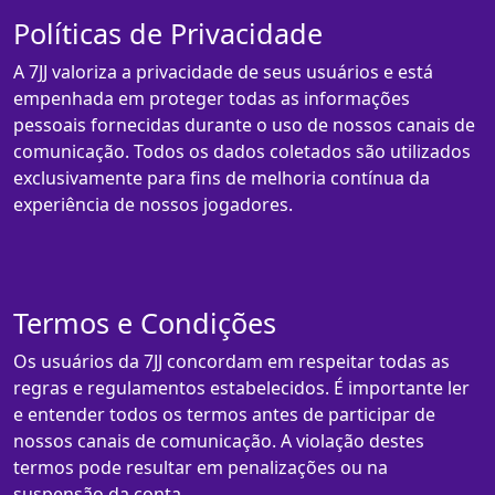
Políticas de Privacidade
A 7JJ valoriza a privacidade de seus usuários e está
empenhada em proteger todas as informações
pessoais fornecidas durante o uso de nossos canais de
comunicação. Todos os dados coletados são utilizados
exclusivamente para fins de melhoria contínua da
experiência de nossos jogadores.
Termos e Condições
Os usuários da 7JJ concordam em respeitar todas as
regras e regulamentos estabelecidos. É importante ler
e entender todos os termos antes de participar de
nossos canais de comunicação. A violação destes
termos pode resultar em penalizações ou na
suspensão da conta.