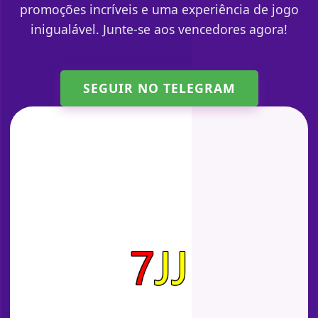
promoções incríveis e uma experiência de jogo
inigualável. Junte-se aos vencedores agora!
SEGUIR NO TELEGRAM