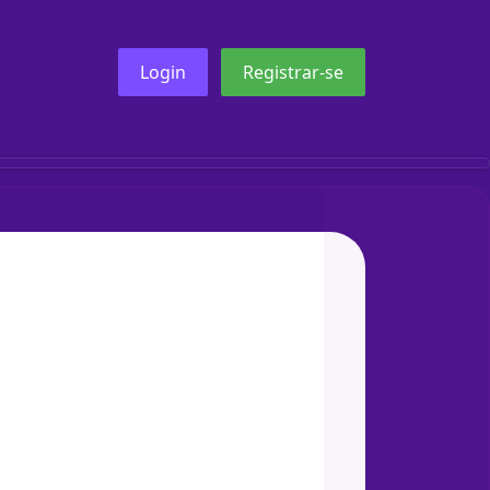
Login
Registrar-se