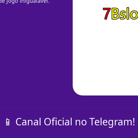
e jogo inigualável.
📱 Canal Oficial no Telegram!