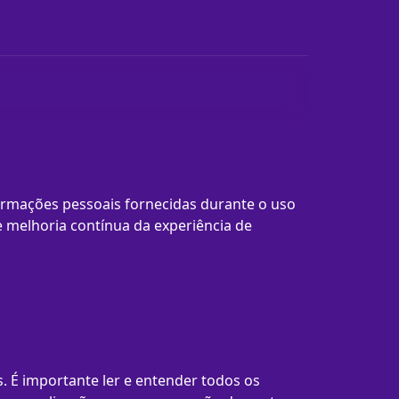
formações pessoais fornecidas durante o uso
e melhoria contínua da experiência de
 É importante ler e entender todos os