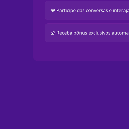
💬 Participe das conversas e interaj
🎁 Receba bônus exclusivos autom