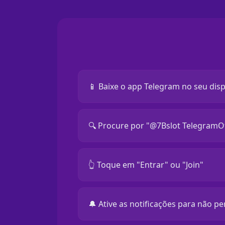
📱 Baixe o app Telegram no seu disp
🔍 Procure por "@7Bslot TelegramOf
👆 Toque em "Entrar" ou "Join"
🔔 Ative as notificações para não p