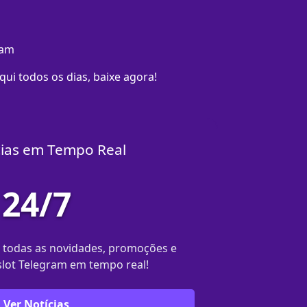
ram
ui todos os dias, baixe agora!
cias em Tempo Real
24/7
e todas as novidades, promoções e
slot Telegram em tempo real!
Ver Notícias