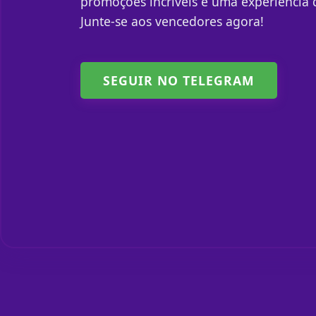
promoções incríveis e uma experiência d
Junte-se aos vencedores agora!
SEGUIR NO TELEGRAM