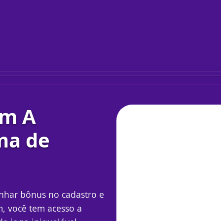
am A
ma de
anhar bônus no cadastro e
, você tem acesso a