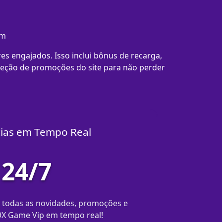
am
s engajados. Isso inclui bônus de recarga,
 seção de promoções do site para não perder
cias em Tempo Real
24/7
e todas as novidades, promoções e
9X Game Vip em tempo real!