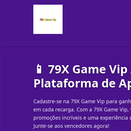
📱 79X Game Vip
Plataforma de A
Cadastre-se na 79X Game Vip para ganh
em cada recarga. Com a 79X Game Vip, 
promoções incríveis e uma experiência d
Junte-se aos vencedores agora!