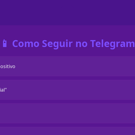
📱 Como Seguir no Telegram
ositivo
al"