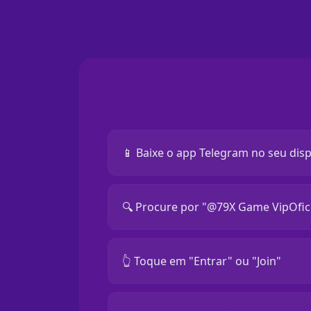
📱 Baixe o app Telegram no seu disp
🔍 Procure por "@79X Game VipOfici
👆 Toque em "Entrar" ou "Join"