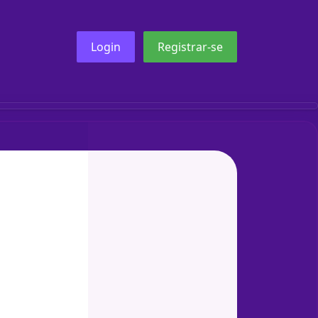
Login
Registrar-se