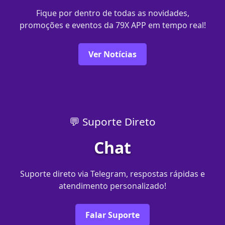
Fique por dentro de todas as novidades,
promoções e eventos da 79X APP em tempo real!
Ver Notícias
💬 Suporte Direto
Chat
Suporte direto via Telegram, respostas rápidas e
atendimento personalizado!
Falar Suporte