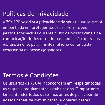
Políticas de Privacidade
A 79X APP valoriza a privacidade de seus usuários e está
empenhada em proteger todas as informações
pessoais fornecidas durante o uso de nossos canais de
comunicação. Todos os dados coletados são utilizados
exclusivamente para fins de melhoria contínua da
experiência de nossos jogadores.
Termos e Condições
Os usuários da 79X APP concordam em respeitar todas
as regras e regulamentos estabelecidos. É importante
ler e entender todos os termos antes de participar de
nossos canais de comunicação. A violação destes