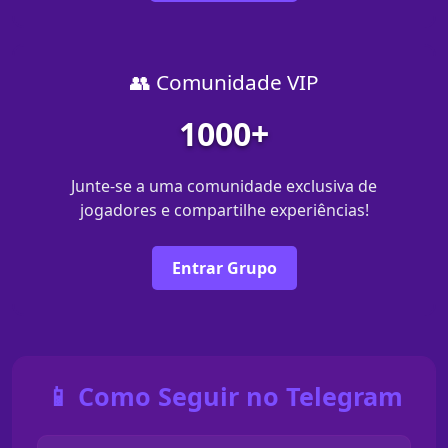
👥 Comunidade VIP
1000+
Junte-se a uma comunidade exclusiva de
jogadores e compartilhe experiências!
Entrar Grupo
📱 Como Seguir no Telegram