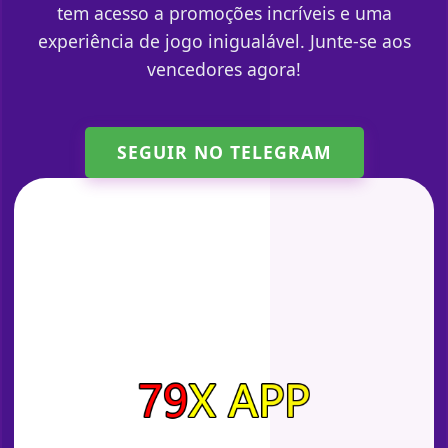
tem acesso a promoções incríveis e uma
experiência de jogo inigualável. Junte-se aos
vencedores agora!
SEGUIR NO TELEGRAM