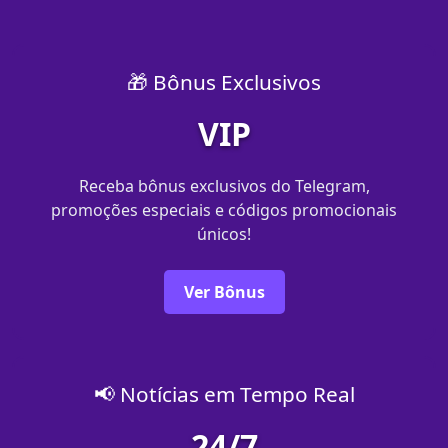
🎁 Bônus Exclusivos
VIP
Receba bônus exclusivos do Telegram,
promoções especiais e códigos promocionais
únicos!
Ver Bônus
📢 Notícias em Tempo Real
24/7