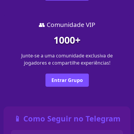
👥 Comunidade VIP
1000+
Junte-se a uma comunidade exclusiva de
jogadores e compartilhe experiências!
Entrar Grupo
📱 Como Seguir no Telegram