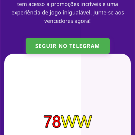
tem acesso a promoções incríveis e uma
experiência de jogo inigualável. Junte-se aos
vencedores agora!
SEGUIR NO TELEGRAM