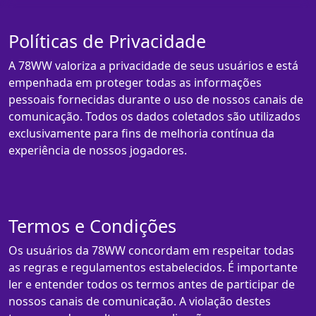
Políticas de Privacidade
A 78WW valoriza a privacidade de seus usuários e está
empenhada em proteger todas as informações
pessoais fornecidas durante o uso de nossos canais de
comunicação. Todos os dados coletados são utilizados
exclusivamente para fins de melhoria contínua da
experiência de nossos jogadores.
Termos e Condições
Os usuários da 78WW concordam em respeitar todas
as regras e regulamentos estabelecidos. É importante
ler e entender todos os termos antes de participar de
nossos canais de comunicação. A violação destes