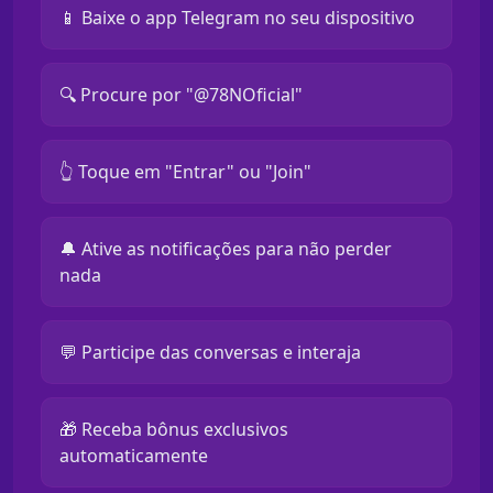
📱 Baixe o app Telegram no seu dispositivo
🔍 Procure por "@78NOficial"
👆 Toque em "Entrar" ou "Join"
🔔 Ative as notificações para não perder
nada
💬 Participe das conversas e interaja
🎁 Receba bônus exclusivos
automaticamente