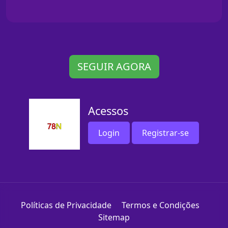
SEGUIR AGORA
Acessos
Login
Registrar-se
Políticas de Privacidade
Termos e Condições
Sitemap