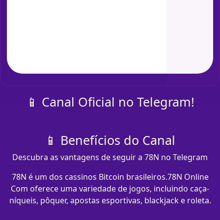
📱 Canal Oficial no Telegram!
📱 Benefícios do Canal
Descubra as vantagens de seguir a 78N no Telegram
78N é um dos cassinos Bitcoin brasileiros.78N Online
Com oferece uma variedade de jogos, incluindo caça-
níqueis, pôquer, apostas esportivas, blackjack e roleta.