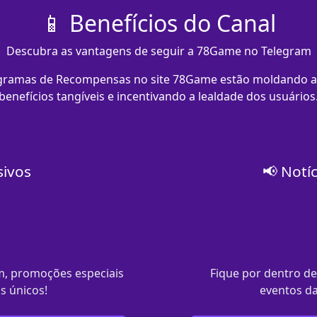
📱 Benefícios do Canal
Descubra as vantagens de seguir a 78Game no Telegram
gramas de Recompensas no site 78Game estão moldando a e
benefícios tangíveis e incentivando a lealdade dos usuários
sivos
📢 Notí
m, promoções especiais
Fique por dentro d
s únicos!
eventos d