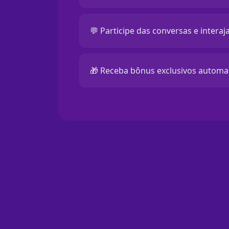
💬 Participe das conversas e interaj
🎁 Receba bônus exclusivos autom