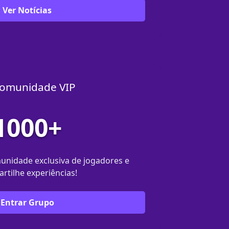
Ver Notícias
Comunidade VIP
1000+
unidade exclusiva de jogadores e
rtilhe experiências!
Entrar Grupo