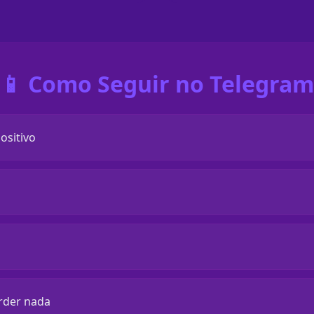
📱 Como Seguir no Telegram
ositivo
erder nada