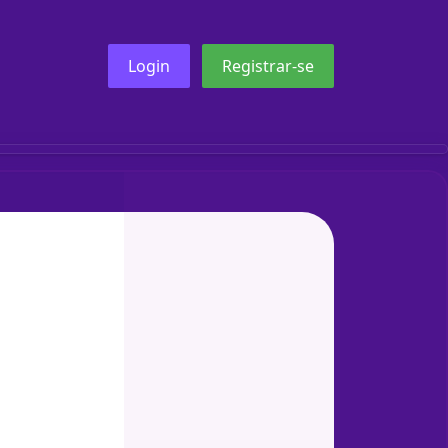
Login
Registrar-se