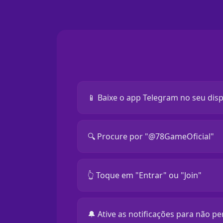
📱 Baixe o app Telegram no seu disp
🔍 Procure por "@78GameOficial"
👆 Toque em "Entrar" ou "Join"
🔔 Ative as notificações para não p