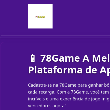
📱 78Game A Me
Plataforma de A
Cadastre-se na 78Game para ganhar bô
cada recarga. Com a 78Game, você tem
incríveis e uma experiência de jogo inig
vencedores agora!