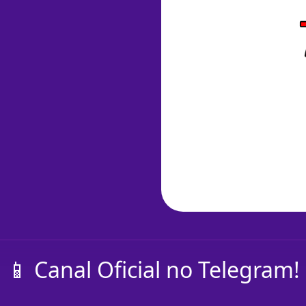
📱 Canal Oficial no Telegram!