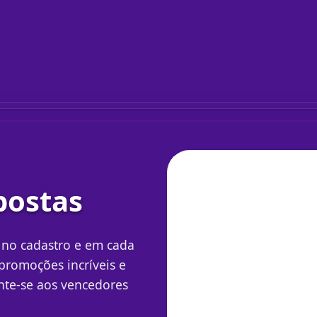
postas
 no cadastro e em cada
promoções incríveis e
unte-se aos vencedores