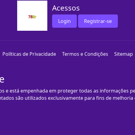
Acessos
Login
Registrar-se
Políticas de Privacidade
Termos e Condições
Sitemap
de
rios e está empenhada em proteger todas as informações p
tados são utilizados exclusivamente para fins de melhoria