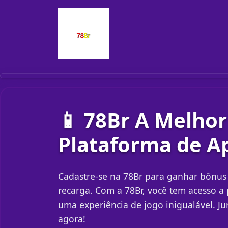
📱 78Br A Melhor
Plataforma de A
Cadastre-se na 78Br para ganhar bônus
recarga. Com a 78Br, você tem acesso a 
uma experiência de jogo inigualável. J
agora!