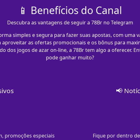
📱 Benefícios do Canal
Descubra as vantagens de seguir a 78Br no Telegram
forma simples e segura para fazer suas apostas, com uma v
m aproveitar as ofertas promocionais e os bônus para max
 dos jogos de azar on-line, a 78Br tem algo a oferecer. En
pode ganhar muito?
sivos
📢 Notí
m, promoções especiais
Fique por dentro d