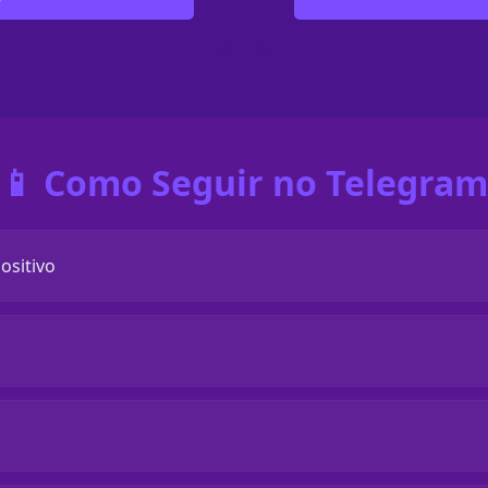
📱 Como Seguir no Telegram
ositivo