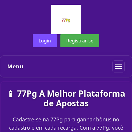
Login
Registrar-se
Menu
📱 77Pg A Melhor Plataforma
de Apostas
Cadastre-se na 77Pg para ganhar bônus no
cadastro e em cada recarga. Com a 77Pg, você