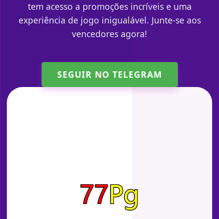
tem acesso a promoções incríveis e uma
experiência de jogo inigualável. Junte-se aos
vencedores agora!
SEGUIR NO TELEGRAM