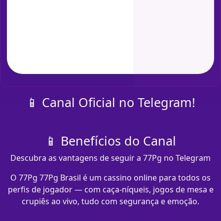
📱 Canal Oficial no Telegram!
📱 Benefícios do Canal
Descubra as vantagens de seguir a 77Pg no Telegram
O 77Pg 77Pg Brasil é um cassino online para todos os
perfis de jogador — com caça-níqueis, jogos de mesa e
crupiês ao vivo, tudo com segurança e emoção.