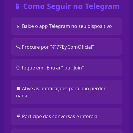
📱 Como Seguir no Telegram
📱 Baixe o app Telegram no seu dispositivo
🔍 Procure por "@77Ey.ComOficial"
👆 Toque em "Entrar" ou "Join"
🔔 Ative as notificações para não perder
nada
💬 Participe das conversas e interaja