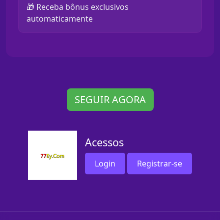
🎁 Receba bônus exclusivos
automaticamente
SEGUIR AGORA
Acessos
Login
Registrar-se