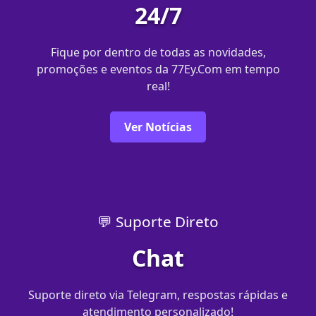
24/7
Fique por dentro de todas as novidades,
promoções e eventos da 77Ey.Com em tempo
real!
Ver Notícias
💬 Suporte Direto
Chat
Suporte direto via Telegram, respostas rápidas e
atendimento personalizado!