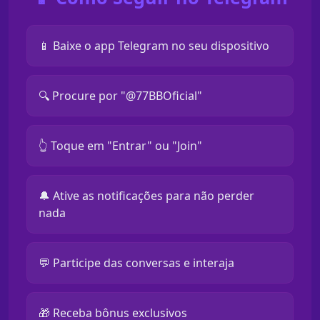
📱 Baixe o app Telegram no seu dispositivo
🔍 Procure por "@77BBOficial"
👆 Toque em "Entrar" ou "Join"
🔔 Ative as notificações para não perder
nada
💬 Participe das conversas e interaja
🎁 Receba bônus exclusivos