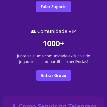
Falar Suporte
👥 Comunidade VIP
1000+
Junte-se a uma comunidade exclusiva de
jogadores e compartilhe experiências!
Entrar Grupo
📱 Como Seguir no Telegram