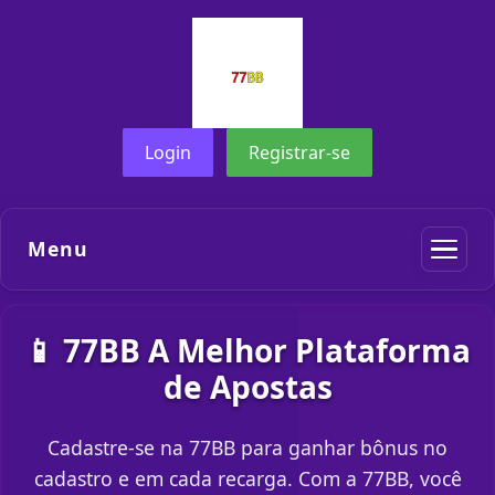
Login
Registrar-se
Menu
📱 77BB A Melhor Plataforma
de Apostas
Cadastre-se na 77BB para ganhar bônus no
cadastro e em cada recarga. Com a 77BB, você