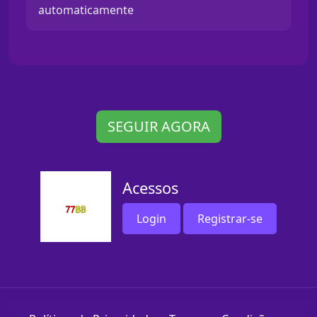
automaticamente
SEGUIR AGORA
Acessos
Login
Registrar-se