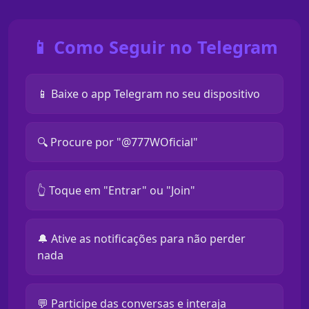
📱 Como Seguir no Telegram
📱 Baixe o app Telegram no seu dispositivo
🔍 Procure por "@777WOficial"
👆 Toque em "Entrar" ou "Join"
🔔 Ative as notificações para não perder
nada
💬 Participe das conversas e interaja