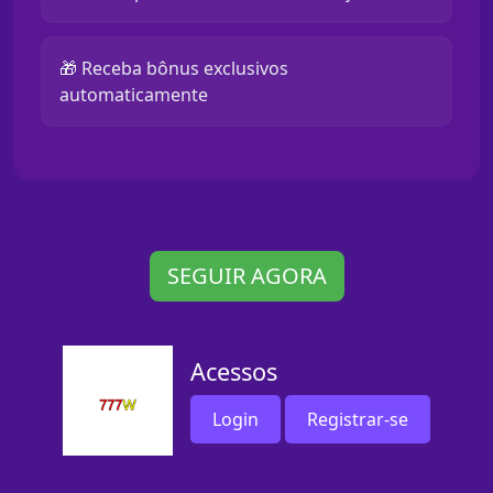
🎁 Receba bônus exclusivos
automaticamente
SEGUIR AGORA
Acessos
Login
Registrar-se