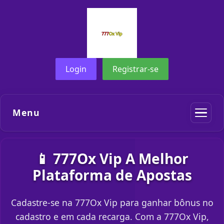
Login
Registrar-se
Menu
📱 777Ox Vip A Melhor
Plataforma de Apostas
Cadastre-se na 777Ox Vip para ganhar bônus no
cadastro e em cada recarga. Com a 777Ox Vip,