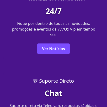
24/7
Fique por dentro de todas as novidades,
promoções e eventos da 777Ox Vip em tempo
real!
Ver Notícias
💬 Suporte Direto
Chat
Suporte direto via Telegram, respostas rápidas e