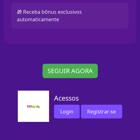
🎁 Receba bônus exclusivos
automaticamente
SEGUIR AGORA
Acessos
Login
Registrar-se