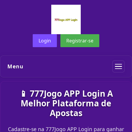
Login
Registrar-se
Menu
📱 777Jogo APP Login A
Melhor Plataforma de
Apostas
Cadastre-se na 777Jogo APP Login para ganhar