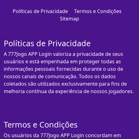
Políticas de Privacidade
Termos e Condições
Sitemap
Políticas de Privacidade
A 777Jogo APP Login valoriza a privacidade de seus
usuários e está empenhada em proteger todas as
informações pessoais fornecidas durante o uso de
nossos canais de comunicação. Todos os dados
coletados são utilizados exclusivamente para fins de
melhoria contínua da experiência de nossos jogadores.
Termos e Condições
Os usuários da 777Jogo APP Login concordam em