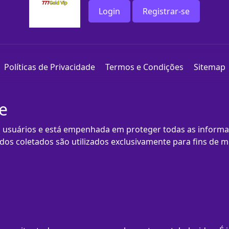
Login
Registrar-se
Políticas de Privacidade
Termos e Condições
Sitemap
de
us usuários e está empenhada em proteger todas as inform
os coletados são utilizados exclusivamente para fins de m