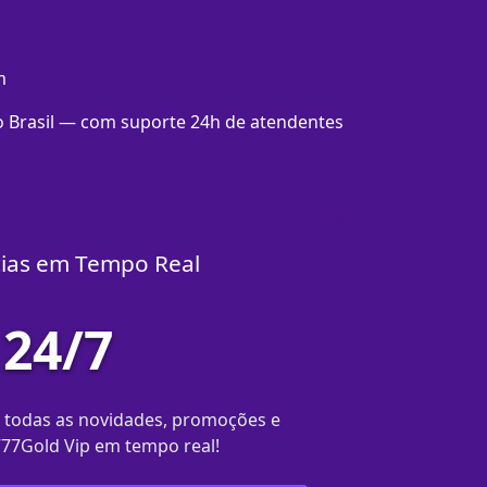
m
do Brasil — com suporte 24h de atendentes
cias em Tempo Real
24/7
e todas as novidades, promoções e
777Gold Vip em tempo real!