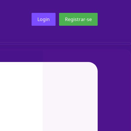
Login
Registrar-se