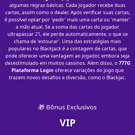
algumas regras básicas. Cada jogador recebe duas
cartas, assim como o dealer. Após verificar suas cartas,
é possível optar por 'pedir' mais uma carta ou 'manter'
a mão atual. Se a soma das cartas do jogador
ultrapassar 21, ele perde automaticamente, o que se
chama de 'estourar'. Uma das estratégias mais
populares no Blackjack é a contagem de cartas, que
pode oferecer uma vantagem ao jogador, embora seja
desestimulado em muitos cassinos. Além disso, o
777G
Plataforma Login
oferece variações do jogo que
trazem novos desafios e diversão, como o Blackjac.
🎁 Bônus Exclusivos
VIP