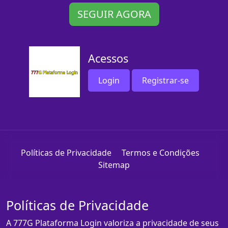
SEGUIR AGORA
Acessos
Login
Registrar-se
Políticas de Privacidade
Termos e Condições
Sitemap
Políticas de Privacidade
A 777G Plataforma Login valoriza a privacidade de seus