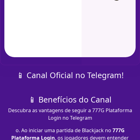
📱 Canal Oficial no Telegram!
📱 Benefícios do Canal
Descubra as vantagens de seguir a 777G Plataforma
Login no Telegram
o. Ao iniciar uma partida de Blackjack no
777G
Plataforma Login
, os jogadores devem entender