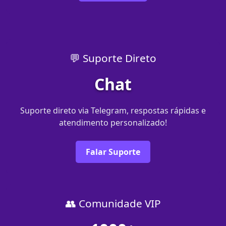
💬 Suporte Direto
Chat
Suporte direto via Telegram, respostas rápidas e
atendimento personalizado!
Falar Suporte
👥 Comunidade VIP