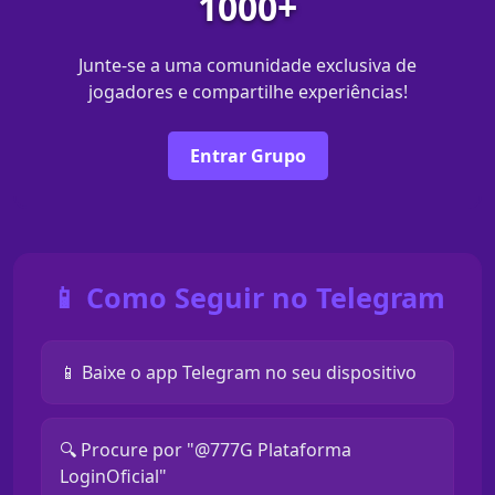
1000+
Junte-se a uma comunidade exclusiva de
jogadores e compartilhe experiências!
Entrar Grupo
📱 Como Seguir no Telegram
📱 Baixe o app Telegram no seu dispositivo
🔍 Procure por "@777G Plataforma
LoginOficial"