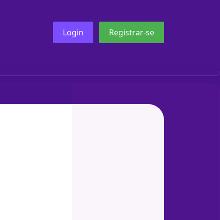
Login
Registrar-se