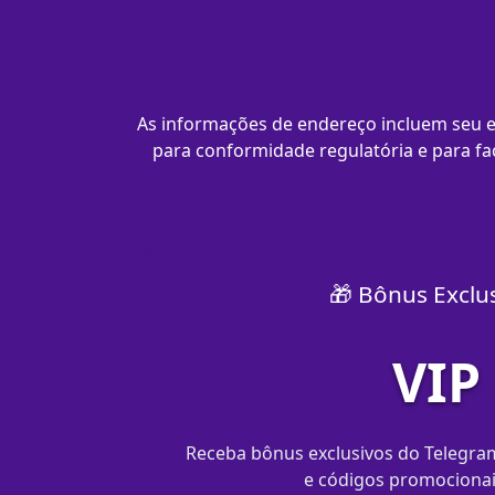
As informações de endereço incluem seu en
para conformidade regulatória e para fac
🎁 Bônus Exclu
VIP
Receba bônus exclusivos do Telegra
e códigos promocionai