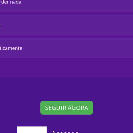
erder nada
a
aticamente
SEGUIR AGORA