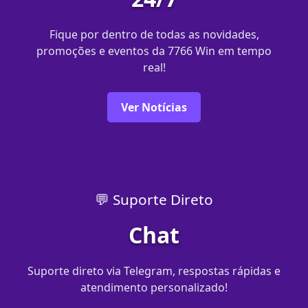
Fique por dentro de todas as novidades,
promoções e eventos da 7766 Win em tempo
real!
Ver Notícias
💬 Suporte Direto
Chat
Suporte direto via Telegram, respostas rápidas e
atendimento personalizado!