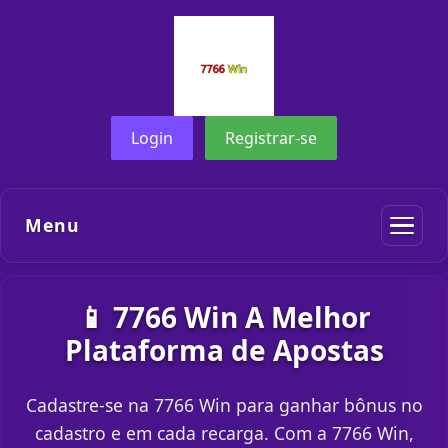
Login
Registrar-se
Menu
📱 7766 Win A Melhor
Plataforma de Apostas
Cadastre-se na 7766 Win para ganhar bônus no
cadastro e em cada recarga. Com a 7766 Win,