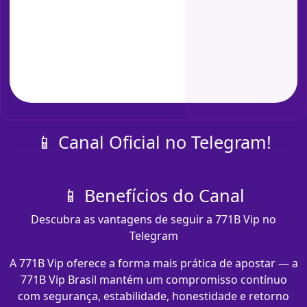
📱 Canal Oficial no Telegram!
📱 Benefícios do Canal
Descubra as vantagens de seguir a 771B Vip no
Telegram
A 771B Vip oferece a forma mais prática de apostar — a
771B Vip Brasil mantém um compromisso contínuo
com segurança, estabilidade, honestidade e retorno