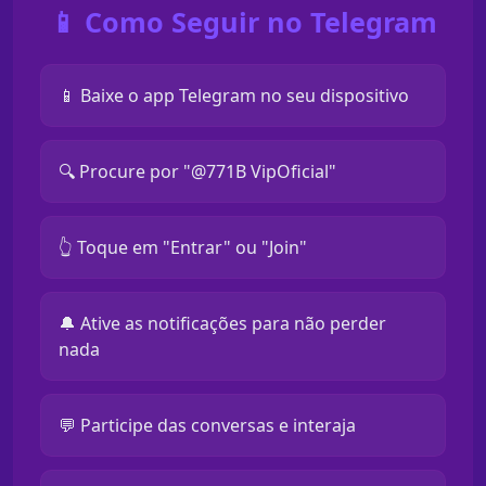
📱 Como Seguir no Telegram
📱 Baixe o app Telegram no seu dispositivo
🔍 Procure por "@771B VipOficial"
👆 Toque em "Entrar" ou "Join"
🔔 Ative as notificações para não perder
nada
💬 Participe das conversas e interaja