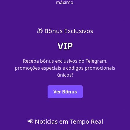
máximo.
🎁 Bônus Exclusivos
VIP
Receba bônus exclusivos do Telegram,
promoções especiais e códigos promocionais
únicos!
Ver Bônus
📢 Notícias em Tempo Real