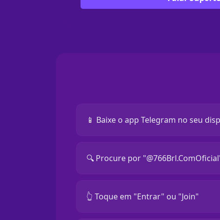
📱 Baixe o app Telegram no seu disp
🔍 Procure por "@766Brl.ComOficial
👆 Toque em "Entrar" ou "Join"