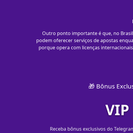
Outro ponto importante é que, no Brasi
podem oferecer serviços de apostas enquant
porque opera com licenças internacionai
🎁 Bônus Exclu
VIP
Receba bônus exclusivos do Telegra