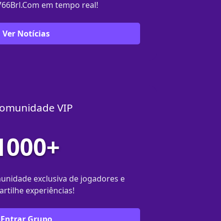
766Brl.Com em tempo real!
Ver Notícias
Comunidade VIP
1000+
unidade exclusiva de jogadores e
rtilhe experiências!
Entrar Grupo