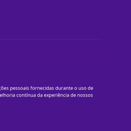
ções pessoais fornecidas durante o uso de
elhoria contínua da experiência de nossos