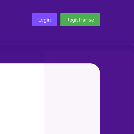
Login
Registrar-se