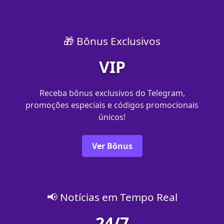
🎁 Bônus Exclusivos
VIP
Receba bônus exclusivos do Telegram,
promoções especiais e códigos promocionais
únicos!
Ver Bônus
📢 Notícias em Tempo Real
24/7