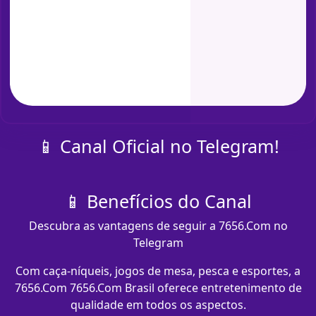
📱 Canal Oficial no Telegram!
📱 Benefícios do Canal
Descubra as vantagens de seguir a 7656.Com no
Telegram
Com caça-níqueis, jogos de mesa, pesca e esportes, a
7656.Com 7656.Com Brasil oferece entretenimento de
qualidade em todos os aspectos.