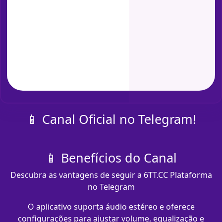
📱 Canal Oficial no Telegram!
📱 Benefícios do Canal
Descubra as vantagens de seguir a 6TT.CC Plataforma
no Telegram
O aplicativo suporta áudio estéreo e oferece
configurações para ajustar volume, equalização e