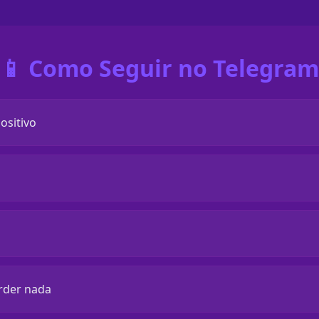
📱 Como Seguir no Telegram
ositivo
erder nada