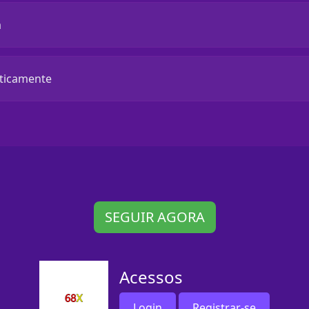
a
aticamente
SEGUIR AGORA
Acessos
Login
Registrar-se