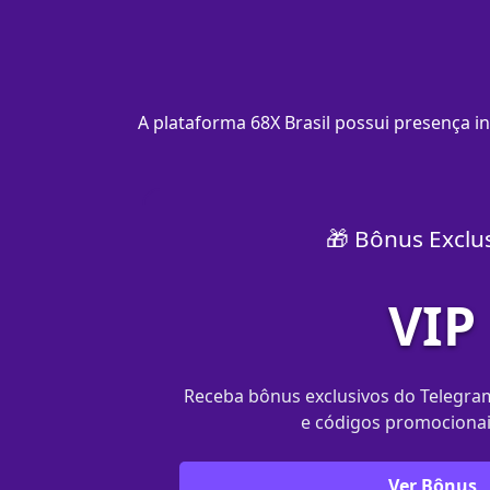
A plataforma 68X Brasil possui presença i
🎁 Bônus Exclu
VIP
Receba bônus exclusivos do Telegra
e códigos promocionai
Ver Bônus