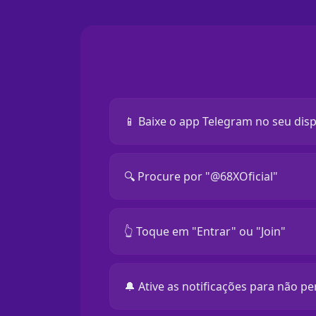
📱 Baixe o app Telegram no seu disp
🔍 Procure por "@68XOficial"
👆 Toque em "Entrar" ou "Join"
🔔 Ative as notificações para não p