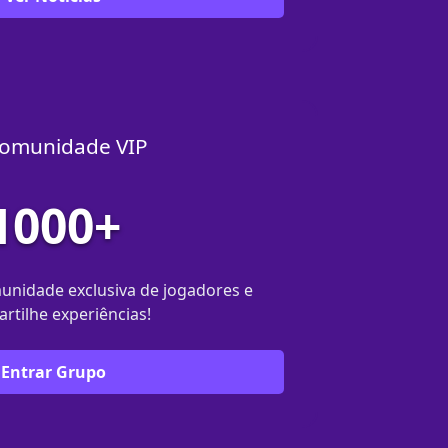
Comunidade VIP
1000+
unidade exclusiva de jogadores e
rtilhe experiências!
Entrar Grupo