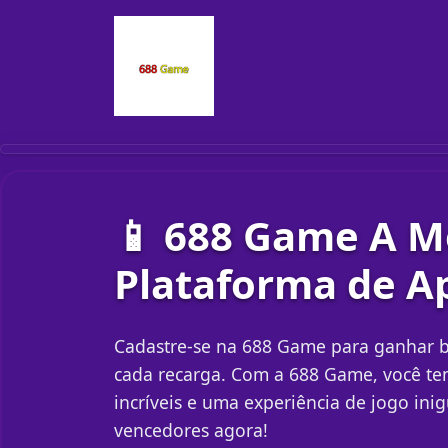
📱 688 Game A M
Plataforma de A
Cadastre-se na 688 Game para ganhar 
cada recarga. Com a 688 Game, você t
incríveis e uma experiência de jogo inig
vencedores agora!