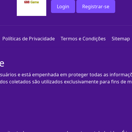
Login
Registrar-se
Políticas de Privacidade
Termos e Condições
Sitemap
de
 usuários e está empenhada em proteger todas as informaçõ
os coletados são utilizados exclusivamente para fins de m