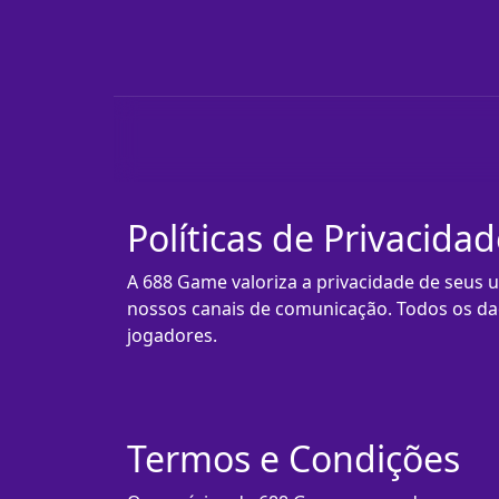
Políticas de Privacida
A 688 Game valoriza a privacidade de seus
nossos canais de comunicação. Todos os dad
jogadores.
Termos e Condições