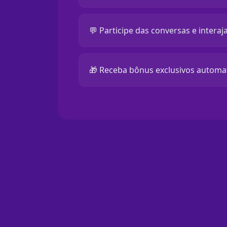
💬 Participe das conversas e interaj
🎁 Receba bônus exclusivos autom