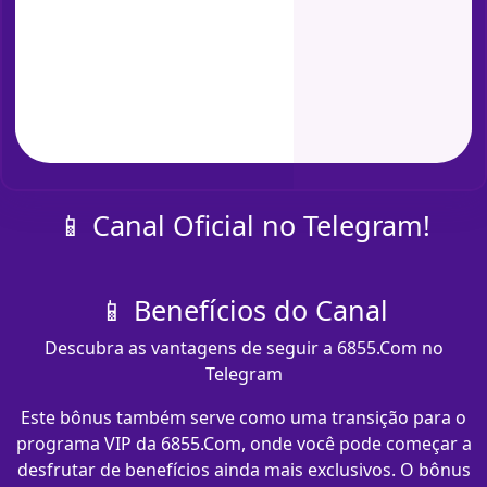
📱 Canal Oficial no Telegram!
📱 Benefícios do Canal
Descubra as vantagens de seguir a 6855.Com no
Telegram
Este bônus também serve como uma transição para o
programa VIP da 6855.Com, onde você pode começar a
desfrutar de benefícios ainda mais exclusivos. O bônus