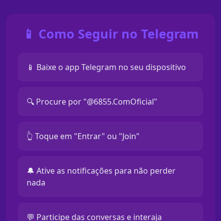
📱 Como Seguir no Telegram
📱 Baixe o app Telegram no seu dispositivo
🔍 Procure por "@6855.ComOficial"
👆 Toque em "Entrar" ou "Join"
🔔 Ative as notificações para não perder
nada
💬 Participe das conversas e interaja