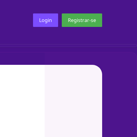
Login
Registrar-se