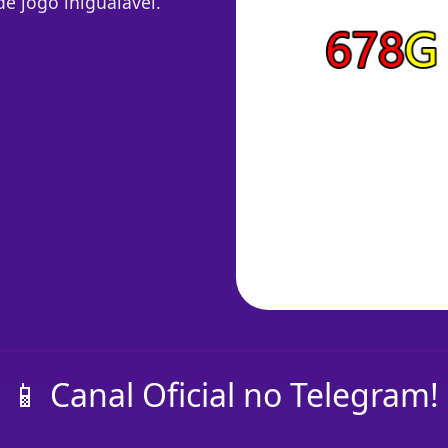
e jogo inigualável.
📱 Canal Oficial no Telegram!