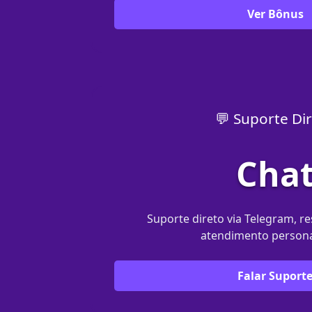
Ver Bônus
💬 Suporte Di
Cha
Suporte direto via Telegram, r
atendimento persona
Falar Suport