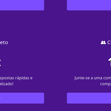
reto
👥 
t
espostas rápidas e
Junte-se a uma com
lizado!
compa
e