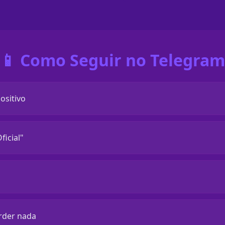
📱 Como Seguir no Telegram
ositivo
icial"
erder nada