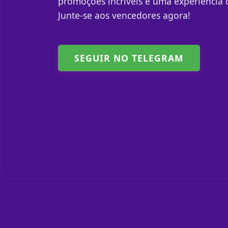
promoções incríveis e uma experiência d
Junte-se aos vencedores agora!
SEGUIR NO TELEGRAM