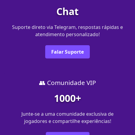
Chat
Suporte direto via Telegram, respostas rápidas e
atendimento personalizado!
Falar Suporte
👥 Comunidade VIP
1000+
Junte-se a uma comunidade exclusiva de
jogadores e compartilhe experiências!