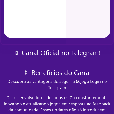
📱 Canal Oficial no Telegram!
📱 Benefícios do Canal
Descubra as vantagens de seguir a 66Jogo Login no
Telegram
Os desenvolvedores de jogos estão constantemente
inovando e atualizando jogos em resposta ao feedback
da comunidade. Esses updates não só introduzem