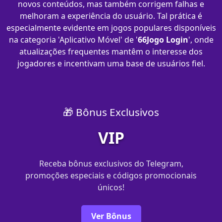
novos conteúdos, mas também corrigem falhas e
melhoram a experiência do usuário. Tal prática é
especialmente evidente em jogos populares disponíveis
na categoria 'Aplicativo Móvel' de '
66Jogo Login
', onde
atualizações frequentes mantêm o interesse dos
jogadores e incentivam uma base de usuários fiel.
🎁 Bônus Exclusivos
VIP
Receba bônus exclusivos do Telegram,
promoções especiais e códigos promocionais
únicos!
Ver Bônus