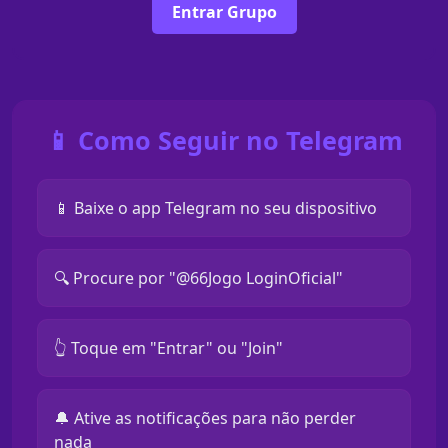
Entrar Grupo
📱 Como Seguir no Telegram
📱 Baixe o app Telegram no seu dispositivo
🔍 Procure por "@66Jogo LoginOficial"
👆 Toque em "Entrar" ou "Join"
🔔 Ative as notificações para não perder
nada