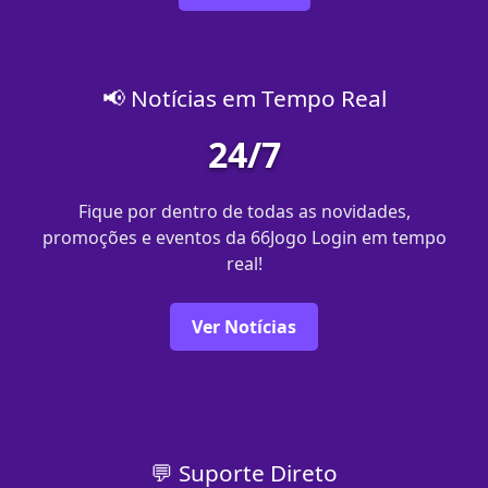
📢 Notícias em Tempo Real
24/7
Fique por dentro de todas as novidades,
promoções e eventos da 66Jogo Login em tempo
real!
Ver Notícias
💬 Suporte Direto