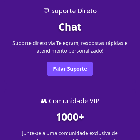
💬 Suporte Direto
Chat
Suporte direto via Telegram, respostas rápidas e
atendimento personalizado!
Falar Suporte
👥 Comunidade VIP
1000+
Junte-se a uma comunidade exclusiva de