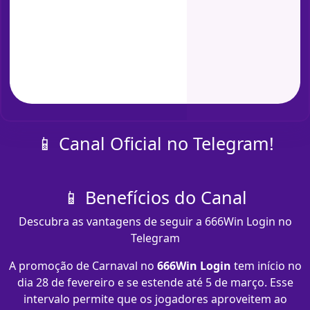
📱 Canal Oficial no Telegram!
📱 Benefícios do Canal
Descubra as vantagens de seguir a 666Win Login no
Telegram
A promoção de Carnaval no
666Win Login
tem início no
dia 28 de fevereiro e se estende até 5 de março. Esse
intervalo permite que os jogadores aproveitem ao