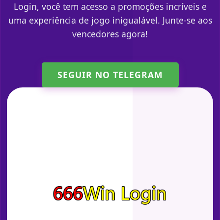
Login, você tem acesso a promoções incríveis e
uma experiência de jogo inigualável. Junte-se aos
vencedores agora!
SEGUIR NO TELEGRAM