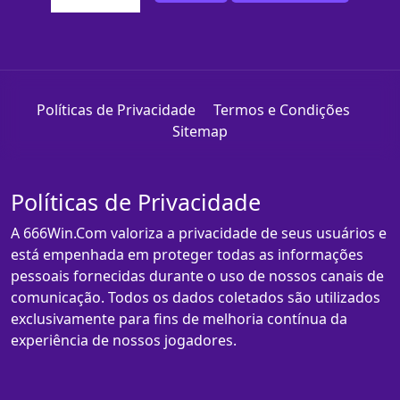
Políticas de Privacidade
Termos e Condições
Sitemap
Políticas de Privacidade
A 666Win.Com valoriza a privacidade de seus usuários e
está empenhada em proteger todas as informações
pessoais fornecidas durante o uso de nossos canais de
comunicação. Todos os dados coletados são utilizados
exclusivamente para fins de melhoria contínua da
experiência de nossos jogadores.