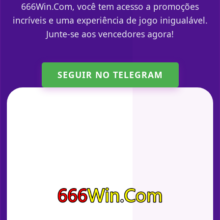
666Win.Com, você tem acesso a promoções
incríveis e uma experiência de jogo inigualável.
Junte-se aos vencedores agora!
SEGUIR NO TELEGRAM