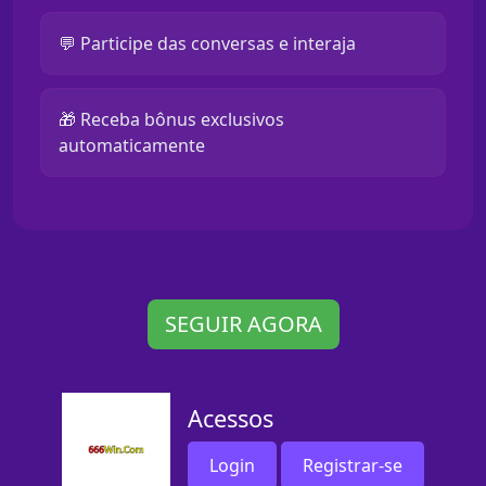
💬 Participe das conversas e interaja
🎁 Receba bônus exclusivos
automaticamente
SEGUIR AGORA
Acessos
Login
Registrar-se