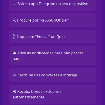
📱 Baixe o app Telegram no seu dispositivo
🔍 Procure por "@666UbOficial"
👆 Toque em "Entrar" ou "Join"
🔔 Ative as notificações para não perder
nada
💬 Participe das conversas e interaja
🎁 Receba bônus exclusivos
automaticamente