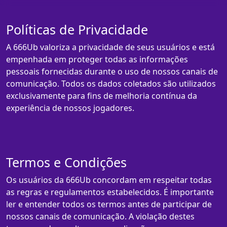
Políticas de Privacidade
A 666Ub valoriza a privacidade de seus usuários e está
empenhada em proteger todas as informações
pessoais fornecidas durante o uso de nossos canais de
comunicação. Todos os dados coletados são utilizados
exclusivamente para fins de melhoria contínua da
experiência de nossos jogadores.
Termos e Condições
Os usuários da 666Ub concordam em respeitar todas
as regras e regulamentos estabelecidos. É importante
ler e entender todos os termos antes de participar de
nossos canais de comunicação. A violação destes