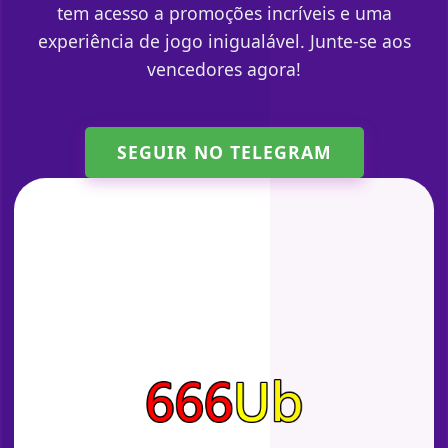
tem acesso a promoções incríveis e uma
experiência de jogo inigualável. Junte-se aos
vencedores agora!
SEGUIR NO TELEGRAM