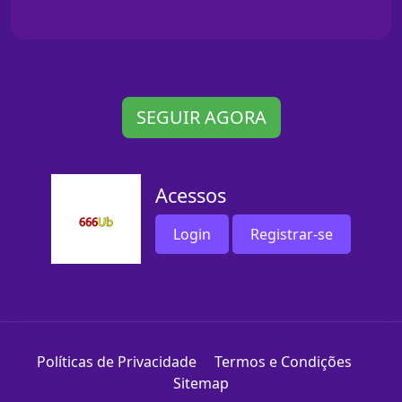
SEGUIR AGORA
Acessos
Login
Registrar-se
Políticas de Privacidade
Termos e Condições
Sitemap