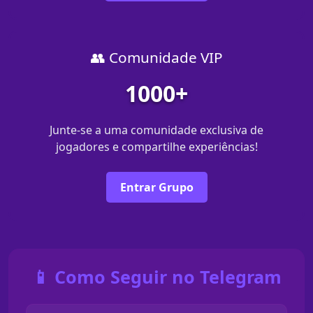
👥 Comunidade VIP
1000+
Junte-se a uma comunidade exclusiva de
jogadores e compartilhe experiências!
Entrar Grupo
📱 Como Seguir no Telegram