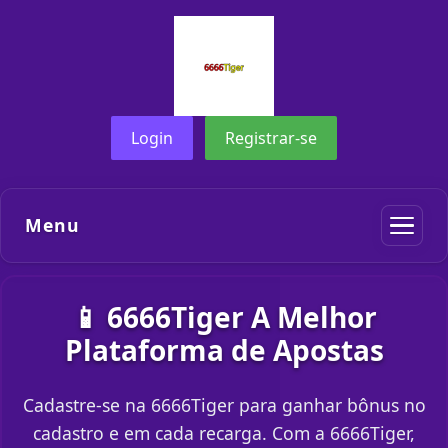
Login
Registrar-se
Menu
📱 6666Tiger A Melhor
Plataforma de Apostas
Cadastre-se na 6666Tiger para ganhar bônus no
cadastro e em cada recarga. Com a 6666Tiger,