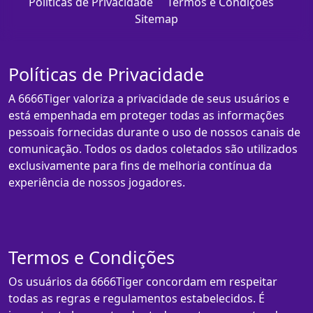
Políticas de Privacidade
Termos e Condições
Sitemap
Políticas de Privacidade
A 6666Tiger valoriza a privacidade de seus usuários e
está empenhada em proteger todas as informações
pessoais fornecidas durante o uso de nossos canais de
comunicação. Todos os dados coletados são utilizados
exclusivamente para fins de melhoria contínua da
experiência de nossos jogadores.
Termos e Condições
Os usuários da 6666Tiger concordam em respeitar
todas as regras e regulamentos estabelecidos. É