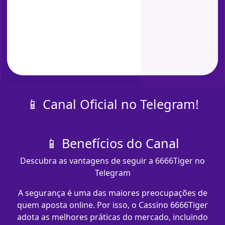
📱 Canal Oficial no Telegram!
📱 Benefícios do Canal
Descubra as vantagens de seguir a 6666Tiger no
Telegram
A segurança é uma das maiores preocupações de
quem aposta online. Por isso, o Cassino 6666Tiger
adota as melhores práticas do mercado, incluindo