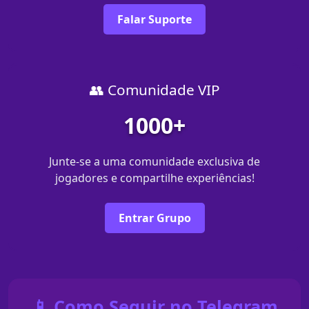
Falar Suporte
👥 Comunidade VIP
1000+
Junte-se a uma comunidade exclusiva de
jogadores e compartilhe experiências!
Entrar Grupo
📱 Como Seguir no Telegram