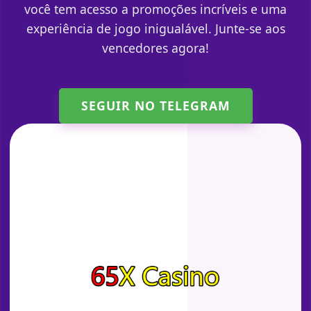
você tem acesso a promoções incríveis e uma
experiência de jogo inigualável. Junte-se aos
vencedores agora!
SEGUIR NO TELEGRAM