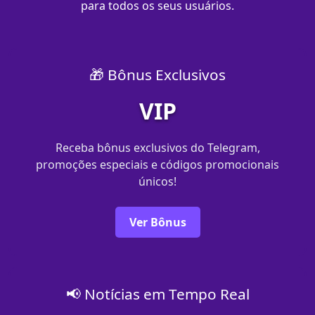
para todos os seus usuários.
🎁 Bônus Exclusivos
VIP
Receba bônus exclusivos do Telegram,
promoções especiais e códigos promocionais
únicos!
Ver Bônus
📢 Notícias em Tempo Real