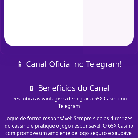
📱 Canal Oficial no Telegram!
📱 Benefícios do Canal
Descubra as vantagens de seguir a 65X Casino no
Telegram
Jogue de forma responsável: Sempre siga as diretrizes
do cassino e pratique o jogo responsável. O 65X Casino
com​ promove um ambiente de jogo seguro e saudável