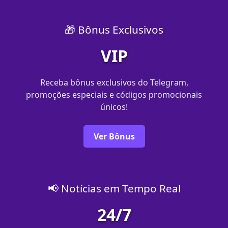
🎁 Bônus Exclusivos
VIP
Receba bônus exclusivos do Telegram,
promoções especiais e códigos promocionais
únicos!
Ver Bônus
📢 Notícias em Tempo Real
24/7