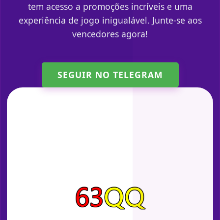
tem acesso a promoções incríveis e uma
experiência de jogo inigualável. Junte-se aos
vencedores agora!
SEGUIR NO TELEGRAM