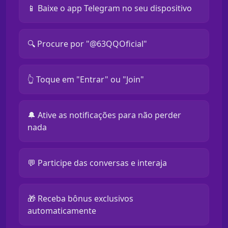
📱 Baixe o app Telegram no seu dispositivo
🔍 Procure por "@63QQOficial"
👆 Toque em "Entrar" ou "Join"
🔔 Ative as notificações para não perder
nada
💬 Participe das conversas e interaja
🎁 Receba bônus exclusivos
automaticamente