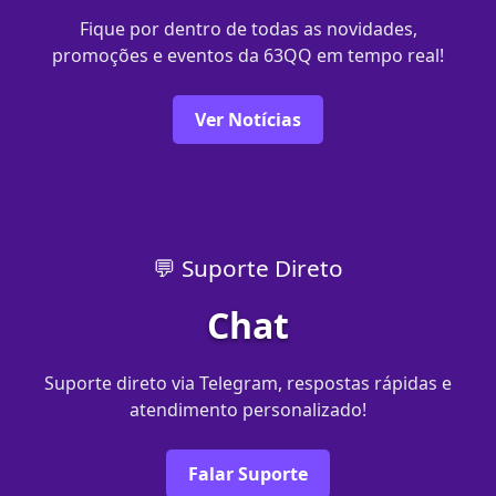
Fique por dentro de todas as novidades,
promoções e eventos da 63QQ em tempo real!
Ver Notícias
💬 Suporte Direto
Chat
Suporte direto via Telegram, respostas rápidas e
atendimento personalizado!
Falar Suporte