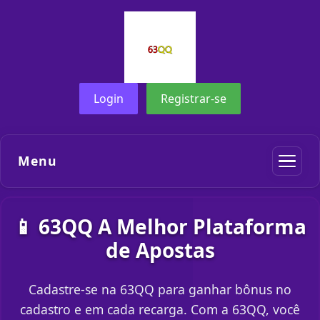
Login
Registrar-se
Menu
📱 63QQ A Melhor Plataforma
de Apostas
Cadastre-se na 63QQ para ganhar bônus no
cadastro e em cada recarga. Com a 63QQ, você