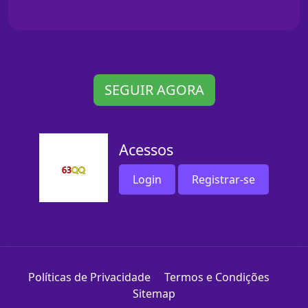
SEGUIR AGORA
Acessos
Login
Registrar-se
Políticas de Privacidade
Termos e Condições
Sitemap