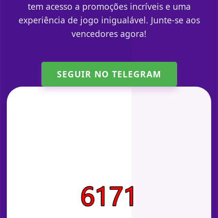
tem acesso a promoções incríveis e uma
experiência de jogo inigualável. Junte-se aos
vencedores agora!
SEGUIR NO TELEGRAM