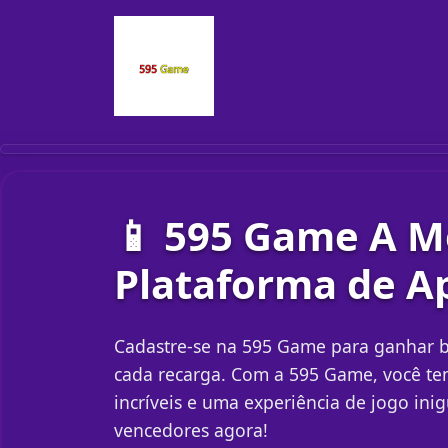
📱 595 Game A M
Plataforma de A
Cadastre-se na 595 Game para ganhar 
cada recarga. Com a 595 Game, você t
incríveis e uma experiência de jogo inig
vencedores agora!