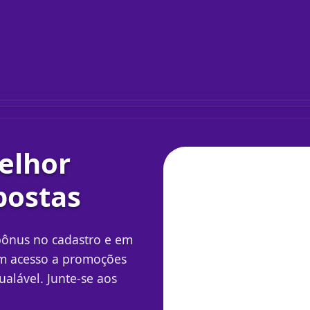
elhor
postas
bônus no cadastro e em
em acesso a promoções
ualável. Junte-se aos