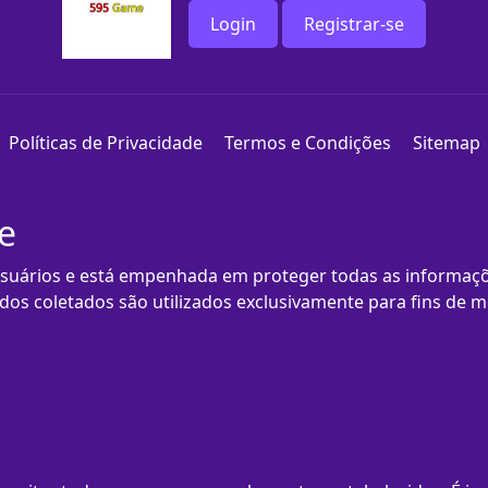
Login
Registrar-se
Políticas de Privacidade
Termos e Condições
Sitemap
de
 usuários e está empenhada em proteger todas as informaçõ
os coletados são utilizados exclusivamente para fins de m