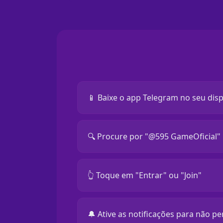
📱 Baixe o app Telegram no seu disp
🔍 Procure por "@595 GameOficial"
👆 Toque em "Entrar" ou "Join"
🔔 Ative as notificações para não p