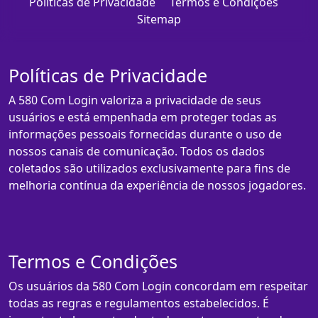
Políticas de Privacidade
Termos e Condições
Sitemap
Políticas de Privacidade
A 580 Com Login valoriza a privacidade de seus
usuários e está empenhada em proteger todas as
informações pessoais fornecidas durante o uso de
nossos canais de comunicação. Todos os dados
coletados são utilizados exclusivamente para fins de
melhoria contínua da experiência de nossos jogadores.
Termos e Condições
Os usuários da 580 Com Login concordam em respeitar
todas as regras e regulamentos estabelecidos. É