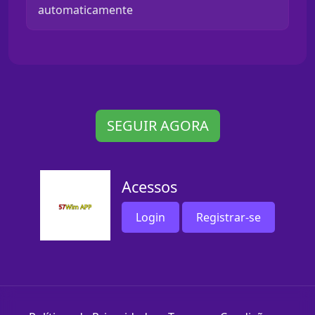
automaticamente
SEGUIR AGORA
Acessos
Login
Registrar-se