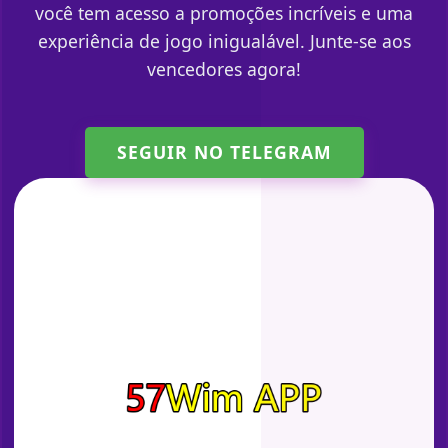
você tem acesso a promoções incríveis e uma
experiência de jogo inigualável. Junte-se aos
vencedores agora!
SEGUIR NO TELEGRAM