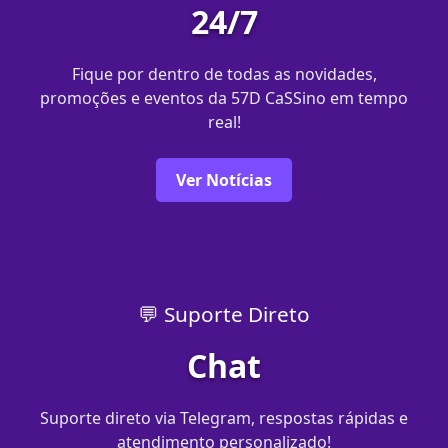
24/7
Fique por dentro de todas as novidades,
promoções e eventos da 57D CaSSino em tempo
real!
Ver Notícias
💬 Suporte Direto
Chat
Suporte direto via Telegram, respostas rápidas e
atendimento personalizado!