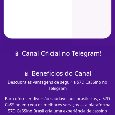
📱 Canal Oficial no Telegram!
📱 Benefícios do Canal
Descubra as vantagens de seguir a 57D CaSSino no
Telegram
Para oferecer diversão saudável aos brasileiros, a 57D
CaSSino entrega os melhores serviços — a plataforma
57D CaSSino Brasil cria uma experiência de cassino