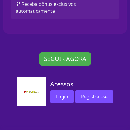
🎁 Receba bônus exclusivos
automaticamente
SEGUIR AGORA
Acessos
Login
Registrar-se