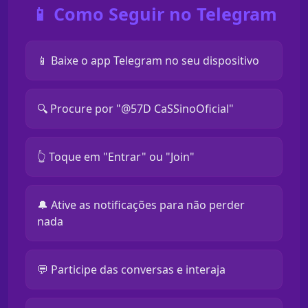
📱 Como Seguir no Telegram
📱 Baixe o app Telegram no seu dispositivo
🔍 Procure por "@57D CaSSinoOficial"
👆 Toque em "Entrar" ou "Join"
🔔 Ative as notificações para não perder
nada
💬 Participe das conversas e interaja