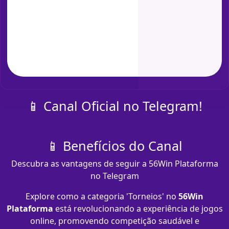
📱 Canal Oficial no Telegram!
📱 Benefícios do Canal
Descubra as vantagens de seguir a 56Win Plataforma
no Telegram
Explore como a categoria 'Torneios' no
56Win
Plataforma
está revolucionando a experiência de jogos
online, promovendo competição saudável e