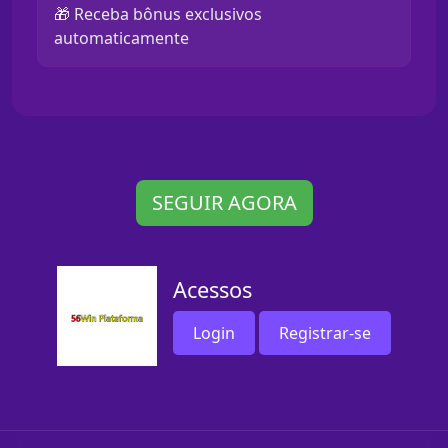
🎁 Receba bônus exclusivos
automaticamente
SEGUIR AGORA
Acessos
Login
Registrar-se