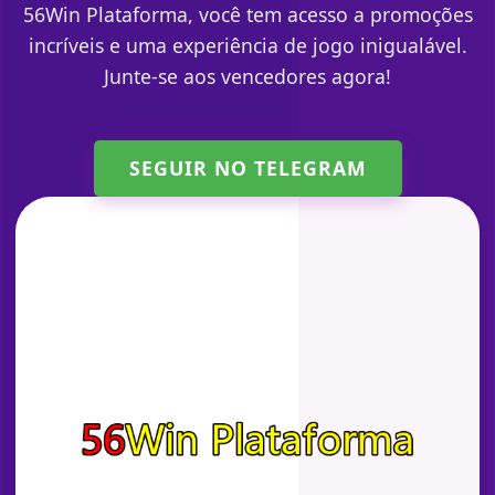
56Win Plataforma, você tem acesso a promoções
incríveis e uma experiência de jogo inigualável.
Junte-se aos vencedores agora!
SEGUIR NO TELEGRAM