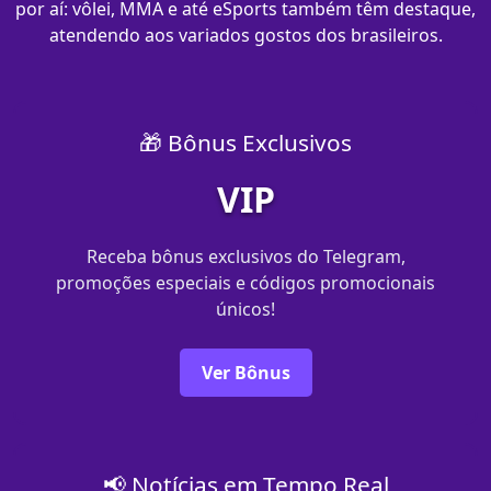
por aí: vôlei, MMA e até eSports também têm destaque,
atendendo aos variados gostos dos brasileiros.
🎁 Bônus Exclusivos
VIP
Receba bônus exclusivos do Telegram,
promoções especiais e códigos promocionais
únicos!
Ver Bônus
📢 Notícias em Tempo Real