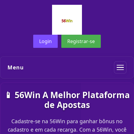
Login
Registrar-se
Menu
📱 56Win A Melhor Plataforma
de Apostas
Cadastre-se na 56Win para ganhar bônus no
cadastro e em cada recarga. Com a 56Win, você