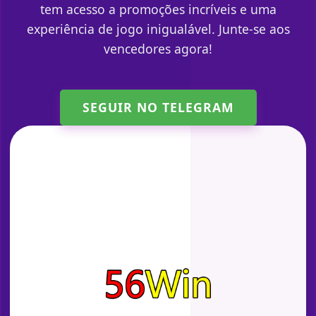
tem acesso a promoções incríveis e uma
experiência de jogo inigualável. Junte-se aos
vencedores agora!
SEGUIR NO TELEGRAM