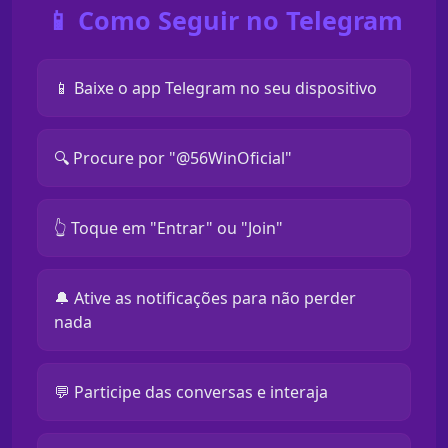
📱 Como Seguir no Telegram
📱 Baixe o app Telegram no seu dispositivo
🔍 Procure por "@56WinOficial"
👆 Toque em "Entrar" ou "Join"
🔔 Ative as notificações para não perder
nada
💬 Participe das conversas e interaja